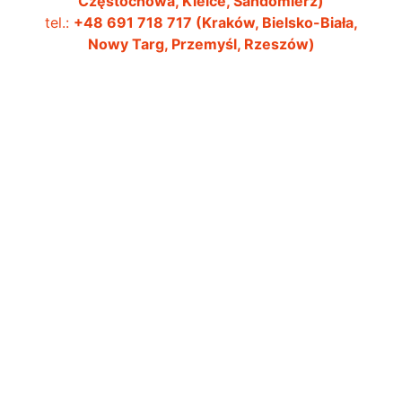
Częstochowa, Kielce, Sandomierz)
tel.:
+48 691 718 717 (Kraków, Bielsko-Biała,
3
Nowy Targ, Przemyśl, Rzeszów)