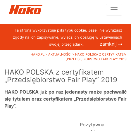
Ta strona wykorzystuje pliki typu cookie. Jeżeli nie wyrażasz
zgody na ich zapisywanie, wyłącz ich obsługę w ustawieniach
zamknij
swojej przeglądarki.
HAKO.PL
>
AKTUALNOŚCI
>
HAKO POLSKA Z CERTYFIKATEM
„PRZEDSIĘBIORSTWO FAIR PLAY” 2019
HAKO POLSKA z certyfikatem
„Przedsiębiorstwo Fair Play” 2019
HAKO POLSKA już po raz jedenasty może pochwalić
się tytułem oraz certyfikatem „Przedsiębiorstwo Fair
Play”.
Pozytywna