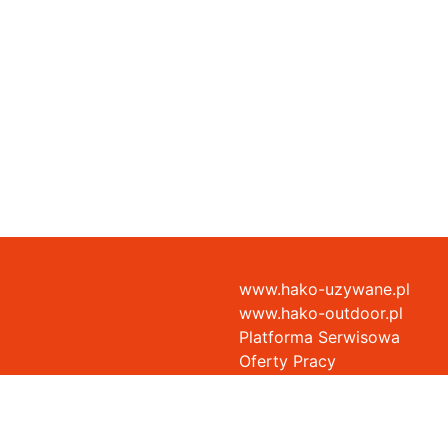
www.hako-uzywane.pl
6
www.hako-outdoor.pl
Platforma Serwisowa
Oferty Pracy
iego i Rady (UE) 2016/679 z 27 kwietnia 2016 roku, HAKO POLSKA Sp. z o.o. chcąc 
iernie istotnych kwestiach związanych z ochroną danych osobowych. W tym celu 
edsiębiorcą w rozumieniu art. 4c ustawy z dnia 8 marca 2013 r. o przeciwdziałan