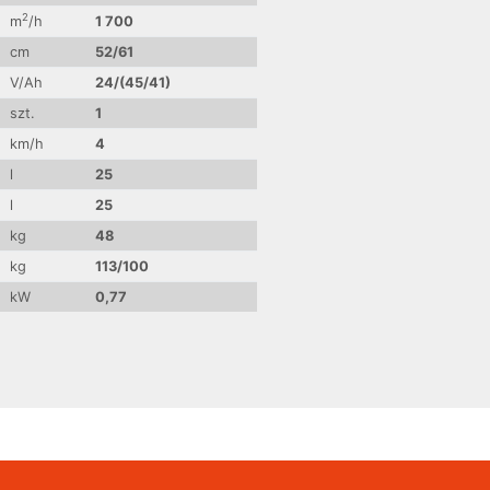
2
m
/h
1 700
cm
52/61
V/Ah
24/(45/41)
szt.
1
km/h
4
l
25
l
25
kg
48
kg
113/100
kW
0,77