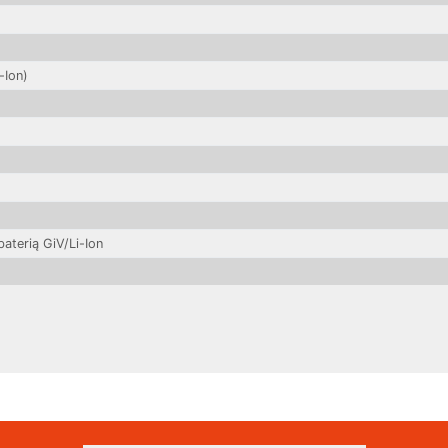
-Ion)
aterią GiV/Li-Ion