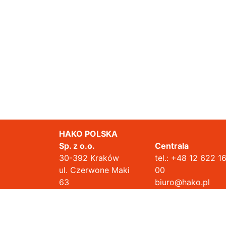
HAKO POLSKA
Sp. z o.o.
Centrala
30-392 Kraków
tel.:
+48 12 622 1
ul. Czerwone Maki
00
63
biuro@hako.pl
Działając na podstawie Rozporządzenia Parlamentu Europejsk
danych osobowych, pragnie poinformować Państwa o niezm
HAKO POLSKA Sp. z o.o. oświadcza, że jest dużym prz