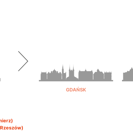
GDAŃSK
mierz)
+48 697 991 919
, Rzeszów)