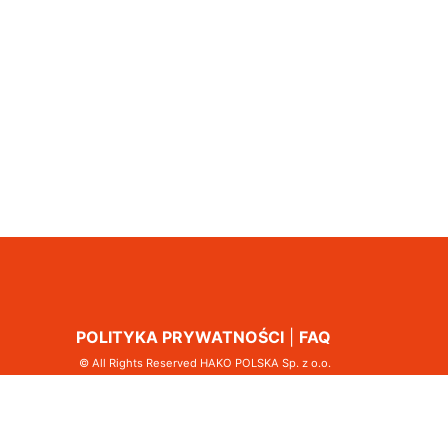
POLITYKA PRYWATNOŚCI
|
FAQ
© All Rights Reserved HAKO POLSKA Sp. z o.o.
jak najlepiej zadbać o bezpieczeństwo przetwarzania Państwa
zapraszamy do zapoznania się z naszą
Polityką prywatności
.
iu nadmiernym opóźnieniom w transakcjach handlowych.