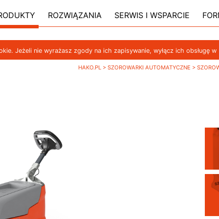
RODUKTY
ROZWIĄZANIA
SERWIS I WSPARCIE
FOR
ookie. Jeżeli nie wyrażasz zgody na ich zapisywanie, wyłącz ich obsługę w
HAKO.PL
>
SZOROWARKI AUTOMATYCZNE
>
SZOROW