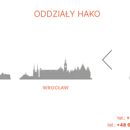
ODDZIAŁY HAKO
WROCŁAW
tel.:
+
+48 603 321 328
tel.:
+48 6