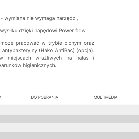
 - wymiana nie wymaga narzędzi,
ysiłku dzięki napędowi Power flow,
 może pracować w trybie cichym oraz
antybakteryjny (Hako AntiBac) (opcja).
w miejscach wrażliwych na hałas i
arunków higienicznych.
O
DO POBRANIA
MULTIMEDIA