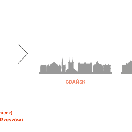
GDAŃSK
mierz)
+48 697 991 919
, Rzeszów)