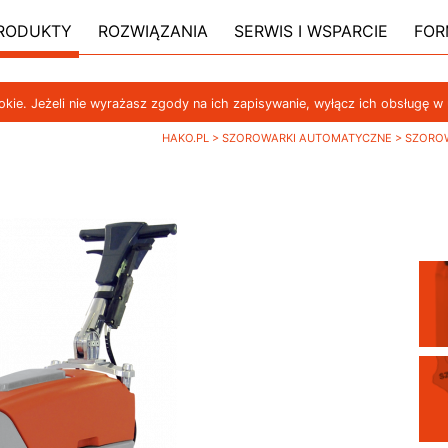
RODUKTY
ROZWIĄZANIA
SERWIS I WSPARCIE
FOR
ookie. Jeżeli nie wyrażasz zgody na ich zapisywanie, wyłącz ich obsługę w
HAKO.PL
>
SZOROWARKI AUTOMATYCZNE
>
SZORO