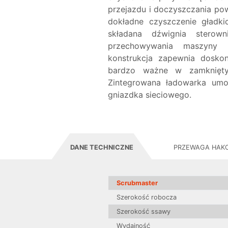
przejazdu i doczyszczania po
dokładne czyszczenie gładki
składana dźwignia sterow
przechowywania maszyny i
konstrukcja zapewnia doskon
bardzo ważne w zamkniętyc
Zintegrowana ładowarka umoż
gniazdka sieciowego.
DANE TECHNICZNE
PRZEWAGA HAK
Scrubmaster
Szerokość robocza
Szerokość ssawy
Wydajność