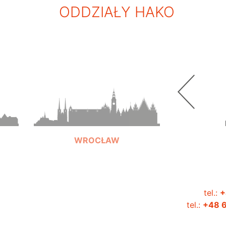
ODDZIAŁY HAKO
WROCŁAW
tel.:
+
+48 603 321 328
tel.:
+48 6