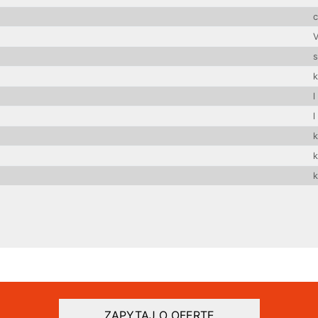
s
l
l
ZAPYTAJ O OFERTĘ