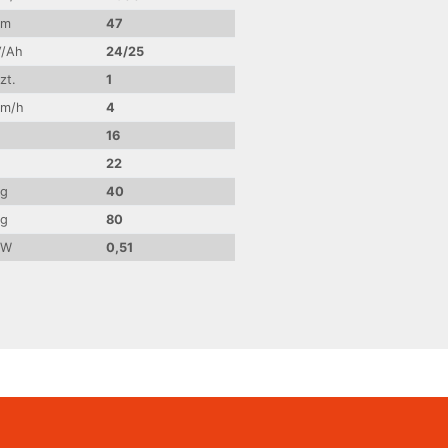
cm
47
V/Ah
24/25
zt.
1
km/h
4
16
22
kg
40
kg
80
kW
0,51