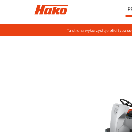
P
Ta strona wykorzystuje pliki typu c