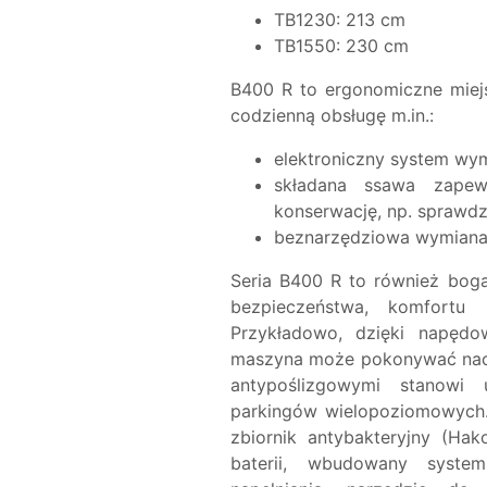
TB1230: 213 cm
TB1550: 230 cm
B400 R to ergonomiczne miejs
codzienną obsługę m.in.:
elektroniczny system wy
składana ssawa zapewn
konserwację, np. sprawd
beznarzędziowa wymiana
Seria B400 R to również bog
bezpieczeństwa, komfortu
Przykładowo, dzięki napęd
maszyna może pokonywać nach
antypoślizgowymi stanowi
parkingów wielopoziomowych
zbiornik antybakteryjny (Ha
baterii, wbudowany syste