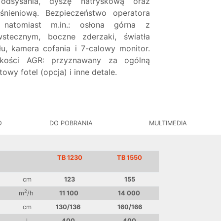
 odsysania, dyszę natryskową oraz
nieniową. Bezpieczeństwo operatora
natomiast m.in.: osłona górna z
stecznym, boczne zderzaki, światła
u, kamera cofania i 7-calowy monitor.
akości AGR: przyznawany za ogólną
wy fotel (opcja) i inne detale.
O
DO POBRANIA
MULTIMEDIA
TB 1230
TB 1550
cm
123
155
2
m
/h
11 100
14 000
cm
130/136
160/166
l
400
400