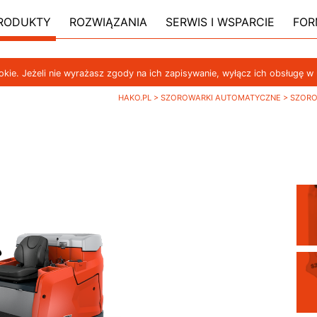
RODUKTY
ROZWIĄZANIA
SERWIS I WSPARCIE
FOR
ookie. Jeżeli nie wyrażasz zgody na ich zapisywanie, wyłącz ich obsługę w
HAKO.PL
>
SZOROWARKI AUTOMATYCZNE
>
SZORO