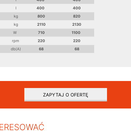
l
400
400
kg
800
820
kg
2110
2130
W
710
1100
rpm
220
220
db(A)
68
68
ZAPYTAJ O OFERTĘ
TERESOWAĆ