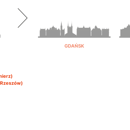
GDAŃSK
mierz)
+48 697 991 919
, Rzeszów)