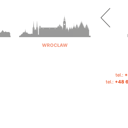
WROCŁAW
tel.:
+
+48 603 321 328
tel.:
+48 6