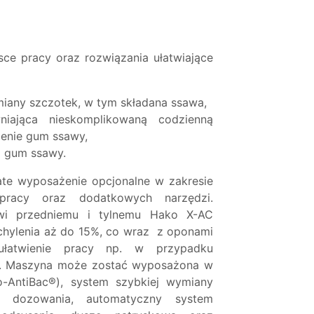
ce pracy oraz rozwiązania ułatwiające
miany szczotek, w tym składana ssawa,
iająca nieskomplikowaną codzienną
zenie gum ssawy,
 gum ssawy.
ate wyposażenie opcjonalne w zakresie
 pracy oraz dodatkowych narzędzi.
owi przedniemu i tylnemu Hako X-AC
ylenia aż do 15%, co wraz z oponami
 ułatwienie pracy np. w przypadku
. Maszyna może zostać wyposażona w
ko-AntiBac®), system szybkiej wymiany
m dozowania, automatyczny system