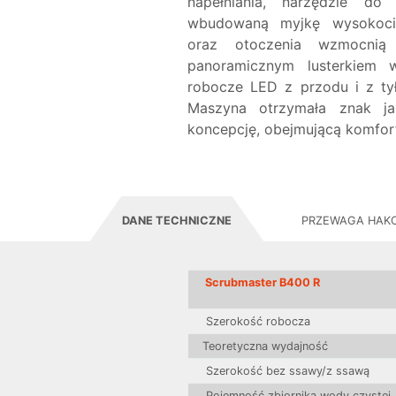
napełniania, narzędzie do
wbudowaną myjkę wysokociś
oraz otoczenia wzmocnią 
panoramicznym lusterkiem w
robocze LED z przodu i z tył
Maszyna otrzymała znak j
koncepcję, obejmującą komforto
DANE TECHNICZNE
PRZEWAGA HAK
Scrubmaster B400 R
Szerokość robocza
Teoretyczna wydajność
Szerokość bez ssawy/z ssawą
Pojemność zbiornika wody czystej