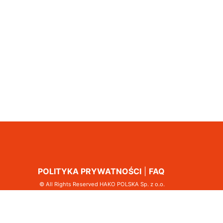
POLITYKA PRYWATNOŚCI
|
FAQ
© All Rights Reserved HAKO POLSKA Sp. z o.o.
jak najlepiej zadbać o bezpieczeństwo przetwarzania Państwa
zapraszamy do zapoznania się z naszą
Polityką prywatności
.
iu nadmiernym opóźnieniom w transakcjach handlowych.