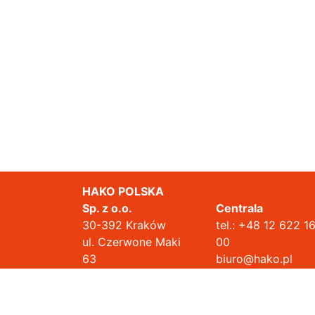
HAKO POLSKA
Sp. z o.o.
Centrala
30-392 Kraków
tel.:
+48 12 622 1
ul. Czerwone Maki
00
63
biuro@hako.pl
Działając na podstawie Rozporządzenia Parlamentu Europejsk
danych osobowych, pragnie poinformować Państwa o niezm
HAKO POLSKA Sp. z o.o. oświadcza, że jest dużym prz