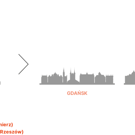
GDAŃSK
mierz)
+48 697 991 919
, Rzeszów)