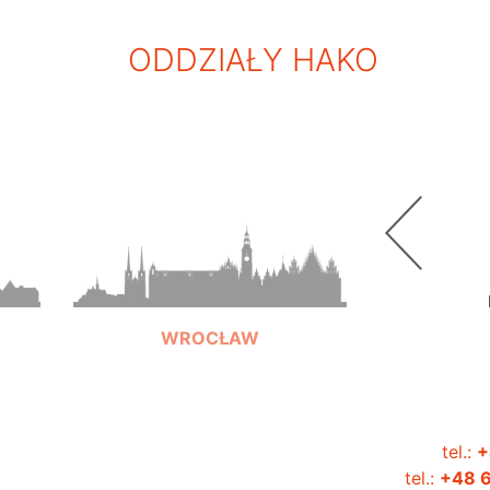
ODDZIAŁY HAKO
WROCŁAW
tel.:
+
+48 603 321 328
tel.:
+48 6