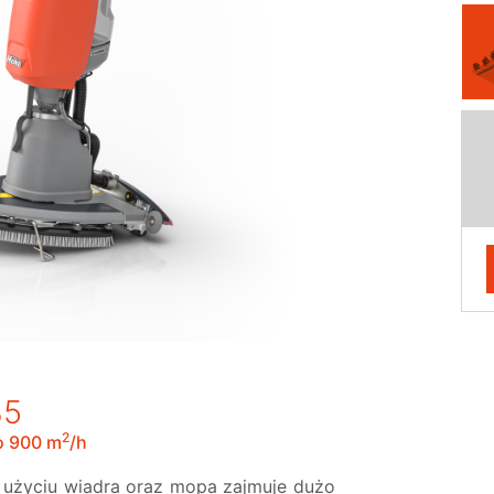
B5
2
o 900 m
/h
 użyciu wiadra oraz mopa zajmuje dużo