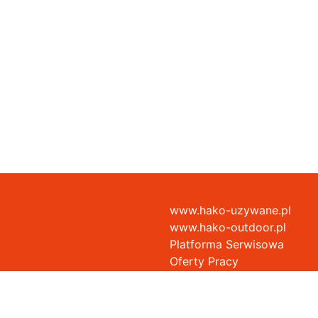
www.hako-uzywane.pl
6
www.hako-outdoor.pl
Platforma Serwisowa
Oferty Pracy
iego i Rady (UE) 2016/679 z 27 kwietnia 2016 roku, HAKO POLSKA Sp. z o.o. chcąc 
iernie istotnych kwestiach związanych z ochroną danych osobowych. W tym celu 
edsiębiorcą w rozumieniu art. 4c ustawy z dnia 8 marca 2013 r. o przeciwdziałan