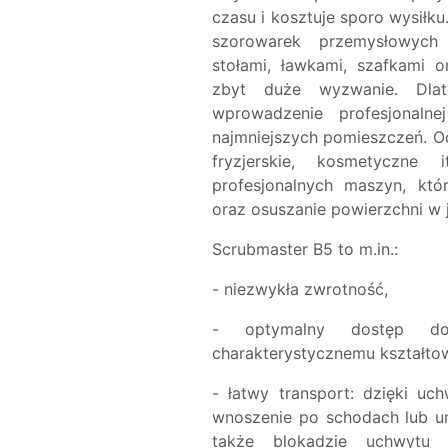
czasu i kosztuje sporo wysiłku
szorowarek przemysłowych 
stołami, ławkami, szafkami 
zbyt duże wyzwanie. Dla
wprowadzenie profesjonalne
najmniejszych pomieszczeń. Od
fryzjerskie, kosmetyczn
profesjonalnych maszyn, któ
oraz osuszanie powierzchni w 
Scrubmaster B5 to m.in.:
- niezwykła zwrotność,
- optymalny dostęp do 
charakterystycznemu kształtowi
- łatwy transport: dzięki u
wnoszenie po schodach lub u
także blokadzie uchwyt