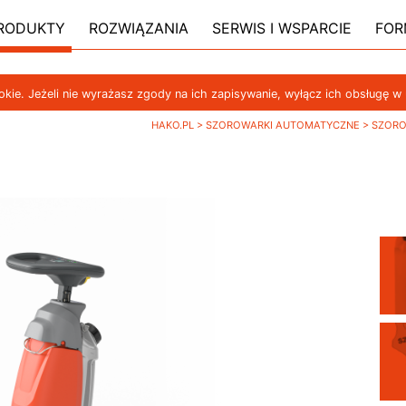
RODUKTY
ROZWIĄZANIA
SERWIS I WSPARCIE
FOR
ookie. Jeżeli nie wyrażasz zgody na ich zapisywanie, wyłącz ich obsługę w
HAKO.PL
>
SZOROWARKI AUTOMATYCZNE
>
SZORO