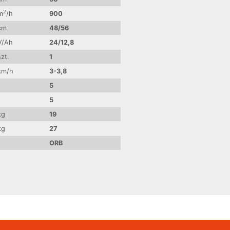
2
m
/h
900
cm
48/56
V/Ah
24/12,8
szt.
1
km/h
3-3,8
5
5
kg
19
kg
27
ORB