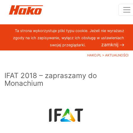
Ta strona wykorzystuje pliki typu cookie. Jeżeli nie wyrażasz
zgody na ich zapisywanie, wyłącz ich obsługę w ustawieniach
zamknij
swojej przeglądarki.
HAKO.PL
>
AKTUALNOŚCI
IFAT 2018 – zapraszamy do
Monachium