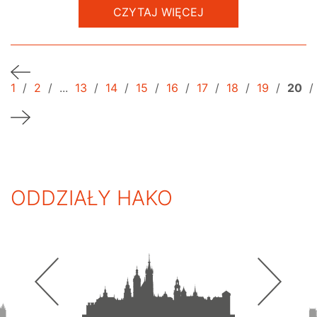
CZYTAJ WIĘCEJ
1
/
2
/
...
13
/
14
/
15
/
16
/
17
/
18
/
19
/
20
/
ODDZIAŁY HAKO