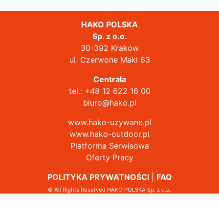
HAKO POLSKA
Sp. z o.o.
30-392 Kraków
ul. Czerwone Maki 63
Centrala
tel.:
+48 12 622 16 00
biuro@hako.pl
www.hako-uzywane.pl
www.hako-outdoor.pl
Platforma Serwisowa
Oferty Pracy
POLITYKA PRYWATNOŚCI
|
FAQ
© All Rights Reserved HAKO POLSKA Sp. z o.o.
Działając na podstawie Rozporządzenia Parlamentu Europejskiego i
Rady (UE) 2016/679 z 27 kwietnia 2016 roku, HAKO POLSKA Sp. z o.o.