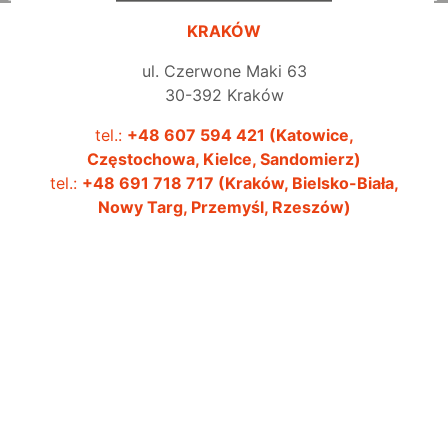
KRAKÓW
ul. Czerwone Maki 63
30-392 Kraków
tel.:
+48 607 594 421 (Katowice,
Częstochowa, Kielce, Sandomierz)
tel.:
+48 691 718 717 (Kraków, Bielsko-Biała,
3
Nowy Targ, Przemyśl, Rzeszów)