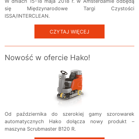
W dniach 15-18 maja 2018 r. w Amsterdamie odbędą
się Międzynarodowe Targi Czystości
ISSA/INTERCLEAN.
CZYTAJ WIĘCEJ
Nowość w ofercie Hako!
Od października do szerokiej gamy szorowarek
automatycznych Hako dołącza nowy produkt –
maszyna Scrubmaster B120 R.