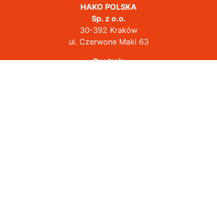
HAKO POLSKA
Sp. z o.o.
30-392 Kraków
ul. Czerwone Maki 63
Centrala
tel.:
+48 12 622 16 00
biuro@hako.pl
www.hako-uzywane.pl
www.hako-outdoor.pl
Platforma Serwisowa
Oferty Pracy
POLITYKA PRYWATNOŚCI
|
FAQ
© All Rights Reserved HAKO POLSKA Sp. z o.o.
Działając na podstawie Rozporządzenia Parlamentu Europejskiego i
Rady (UE) 2016/679 z 27 kwietnia 2016 roku, HAKO POLSKA Sp. z o.o.
chcąc jak najlepiej zadbać o bezpieczeństwo przetwarzania Państwa
danych osobowych, pragnie poinformować Państwa o niezmiernie