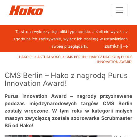
Ta strona wykorzystuje pliki typu cookie. Jeżeli nie wyrażasz
zgody na ich zapisywanie, wyłącz ich obsługę w ustawieniach
zamknij
swojej przeglądarki.
HAKO.PL
>
AKTUALNOŚCI
>
CMS BERLIN – HAKO Z NAGRODĄ PURUS
INNOVATION AWARD!
CMS Berlin – Hako z nagrodą Purus
Innovation Award!
Purus Innovation Award – nagrody przyznawane
podczas międzynarodowych targów CMS Berlin
zostały wręczone. W tym roku w kategorii małych
maszyn zwycięzcą została szorowarka Scrubmaster
B5 od Hako!