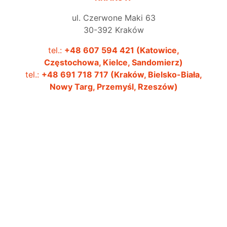
ul. Czerwone Maki 63
30-392 Kraków
tel.:
+48 607 594 421 (Katowice,
Częstochowa, Kielce, Sandomierz)
tel.:
+48 691 718 717 (Kraków, Bielsko-Biała,
3
Nowy Targ, Przemyśl, Rzeszów)