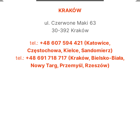
KRAKÓW
ul. Czerwone Maki 63
30-392 Kraków
tel.:
+48 607 594 421 (Katowice,
Częstochowa, Kielce, Sandomierz)
tel.:
+48 691 718 717 (Kraków, Bielsko-Biała,
3
Nowy Targ, Przemyśl, Rzeszów)