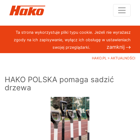
Ta strona wykorzystuje pliki typu cookie. Jeżeli nie wyrażasz
zgody na ich zapisywanie, wyłącz ich obsługę w ustawieniach
zamknij
swojej przeglądarki.
HAKO.PL
>
AKTUALNOŚCI
HAKO POLSKA pomaga sadzić
drzewa