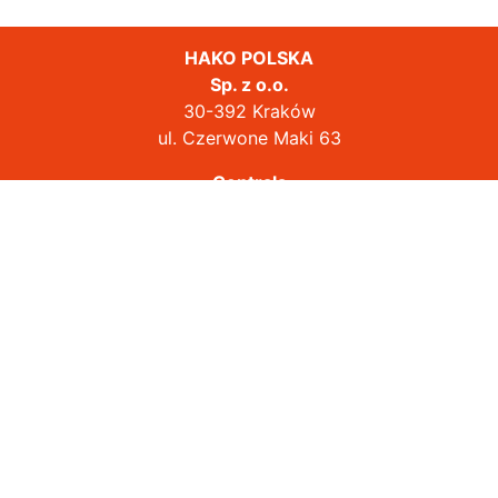
HAKO POLSKA
Sp. z o.o.
30-392 Kraków
ul. Czerwone Maki 63
Centrala
tel.:
+48 12 622 16 00
biuro@hako.pl
www.hako-uzywane.pl
www.hako-outdoor.pl
Platforma Serwisowa
Oferty Pracy
POLITYKA PRYWATNOŚCI
|
FAQ
© All Rights Reserved HAKO POLSKA Sp. z o.o.
Działając na podstawie Rozporządzenia Parlamentu Europejskiego i
Rady (UE) 2016/679 z 27 kwietnia 2016 roku, HAKO POLSKA Sp. z o.o.