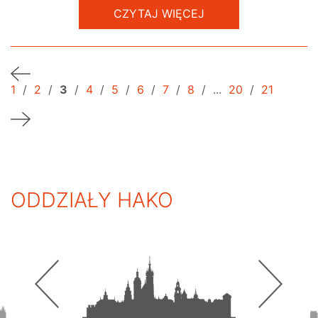
CZYTAJ WIĘCEJ
1
/
2
/
3
/
4
/
5
/
6
/
7
/
8
/
...
20
/
21
ODDZIAŁY HAKO